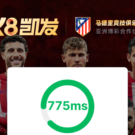
775ms